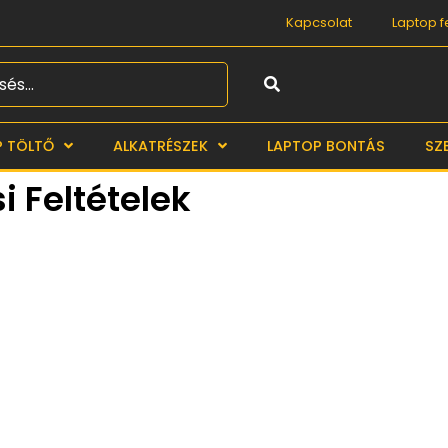
Kapcsolat
Laptop f
Search
P TÖLTŐ
ALKATRÉSZEK
LAPTOP BONTÁS
SZ
i Feltételek