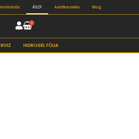
elvásárlás
ÁSZF
Adatkezelés
Blog
0
ERVIZ
HIDROGÉL FÓLIA