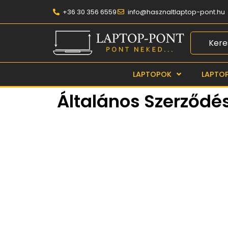
+36 30 356 6559
info@hasznaltlaptop-pont.hu
LAPTOPOK
LAPTO
Általános Szerződés