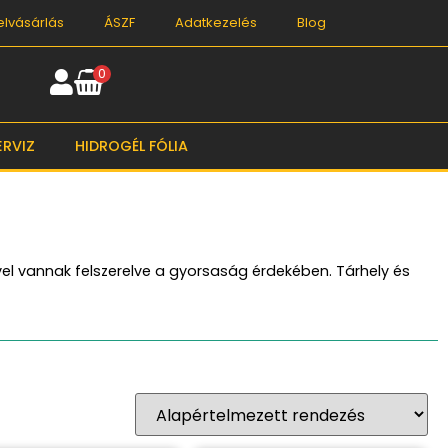
elvásárlás
ÁSZF
Adatkezelés
Blog
0
ERVIZ
HIDROGÉL FÓLIA
vel vannak felszerelve a gyorsaság érdekében. Tárhely és