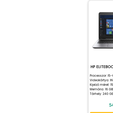
HP ELITEBO
Processzor: I5
Videokártya: IN
Kijelző méret: 15
Memória: 16 G
Tárhely: 240 G
5