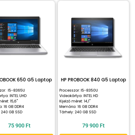
ROBOOK 650 G5 Laptop
HP PROBOOK 840 G5 Laptop
zor: I5-8365U
Processzor: I5-8350U
rtya: INTEL UHD
Videokártya: INTEL HD
éret: 15,6"
Kijelző méret: 14,1"
: 16 GB DDR4
Memória: 16 GB DDR4
: 240 GB SSD
Tárhely: 240 GB SSD
75 900
Ft
79 900
Ft