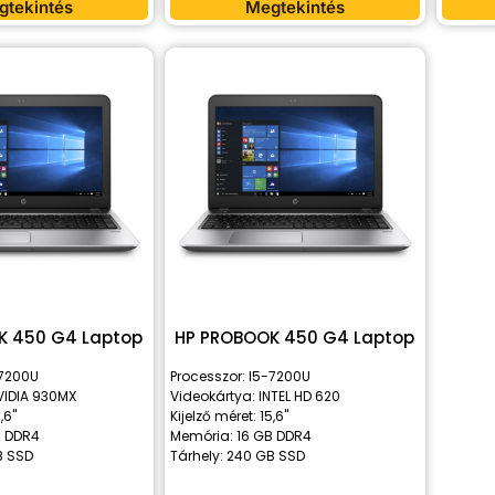
gtekintés
Megtekintés
K 450 G4 Laptop
HP PROBOOK 450 G4 Laptop
-7200U
Processzor: I5-7200U
VIDIA 930MX
Videokártya: INTEL HD 620
,6"
Kijelző méret: 15,6"
B DDR4
Memória: 16 GB DDR4
B SSD
Tárhely: 240 GB SSD