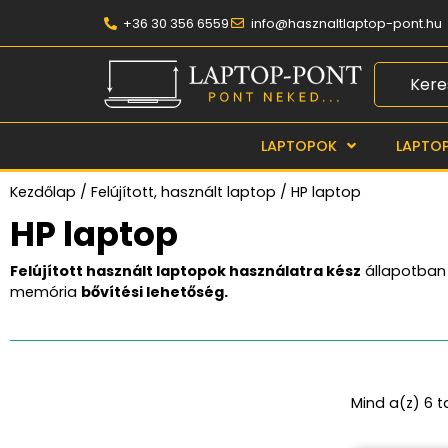
+36 30 356 6559
info@hasznaltlaptop-pont.hu
LAPTOPOK
LAPTO
Kezdőlap
/
Felújított, használt laptop
/ HP laptop
HP laptop
Felújított használt laptopok használatra kész
állapotban 
memória
bővítési lehetőség.
Mind a(z) 6 t