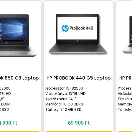
OK 850 G3 Laptop
HP PROBOOK 440 G5 Laptop
HP P
-6200U
Processzor: I5-8250U
Process
TEL HD
Videokártya: INTEL UHD
Videoká
,6"
Kijelző méret: 14,1"
Kijelző m
B DDR4
Memória: 16 GB DDR4
Memória
B SSD
Tárhely: 240 GB SSD
Tárhely
4 900
Ft
69 900
Ft