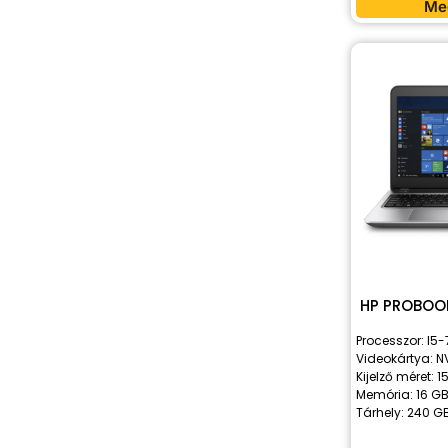
Me
HP PROBOO
Processzor: I5
Videokártya: N
Kijelző méret: 15
Memória: 16 G
Tárhely: 240 G