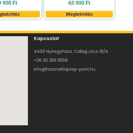
9 900
Ft
63 900
Ft
gtekintés
Megtekintés
Kapcsolat
4400 Nyíregyháza, Csillag utca 18/A
+36 30 356 6559
info@hasznaltlaptop-pont.hu