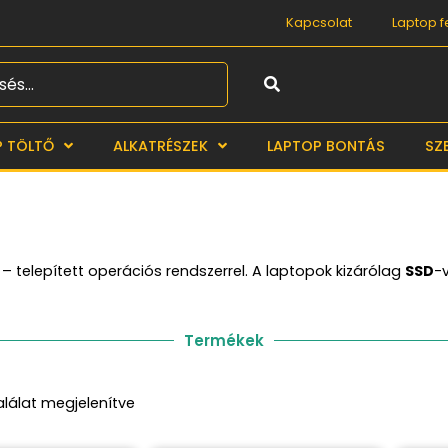
Kapcsolat
Laptop f
Search
P TÖLTŐ
ALKATRÉSZEK
LAPTOP BONTÁS
SZ
– telepített operációs rendszerrel. A laptopok kizárólag
SSD
-
Termékek
alálat megjelenítve