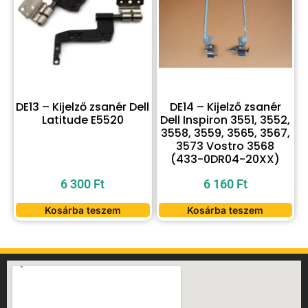
DE13 – Kijelző zsanér Dell
DE14 – Kijelző zsanér
Latitude E5520
Dell Inspiron 3551, 3552,
3558, 3559, 3565, 3567,
3573 Vostro 3568
(433-0DR04-20XX)
6 300
Ft
6 160
Ft
Kosárba teszem
Kosárba teszem