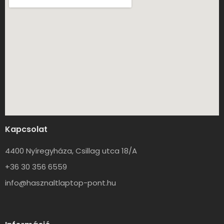
Kapcsolat
4400 Nyíregyháza, Csillag utca 18/A
+36 30 356 6559
info@hasznaltlaptop-pont.hu