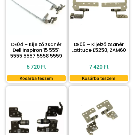
DE04 – Kijelző zsanér
DE05 – Kijelző zsanér
Dell Inspiron 15 5551
Latitude E5250, ZAM60
5555 5557 5558 5559
6 720
Ft
7 420
Ft
Kosárba teszem
Kosárba teszem