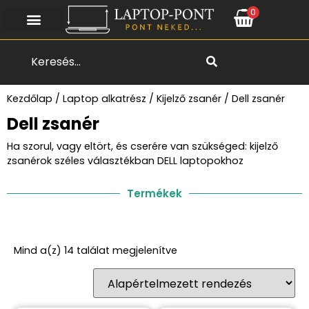
0
Search
Kezdőlap
/
Laptop alkatrész
/
Kijelző zsanér
/ Dell zsanér
Dell zsanér
Ha szorul, vagy eltört, és cserére van szükséged: kijelző
zsanérok széles választékban DELL laptopokhoz
Termékek
Mind a(z) 14 találat megjelenítve