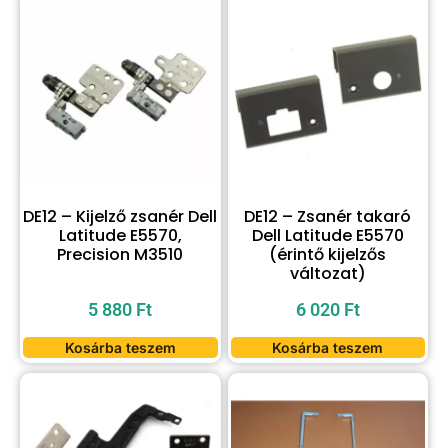
DE12 – Kijelző zsanér Dell
DE12 – Zsanér takaró
Latitude E5570,
Dell Latitude E5570
Precision M3510
(érintő kijelzős
változat)
5 880
Ft
6 020
Ft
Kosárba teszem
Kosárba teszem