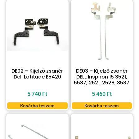
DE02 – Kijelző zsanér
DE03 – Kijelző zsanér
Dell Latitude E5420
DELL Inspiron 15 3521,
5537, 2521, 2528, 3537
5 740
Ft
5 460
Ft
Kosárba teszem
Kosárba teszem