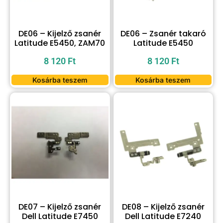
DE06 – Kijelző zsanér
DE06 – Zsanér takaró
Latitude E5450, ZAM70
Latitude E5450
8 120
Ft
8 120
Ft
Kosárba teszem
Kosárba teszem
DE07 – Kijelző zsanér
DE08 – Kijelző zsanér
Dell Latitude E7450
Dell Latitude E7240