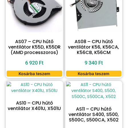
AS07 – CPU hűtő
AS08 – CPU hűtő
ventilátor K55D, K55DR
ventilátor K56, K56CA,
(AMD processzoros)
K56CB, K56CM
6 920
Ft
9 340
Ft
Kosárba teszem
Kosárba teszem
AS10 – CPU hűtő
ventilátor X401U, X501U
AS11 – CPU hűtő
ventilátor S400, S500,
S500C, S500CA, X502