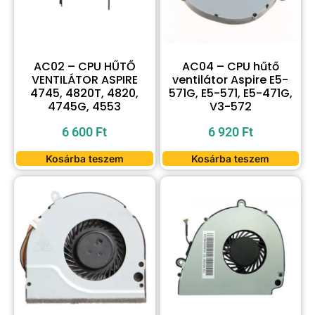
AC02 – CPU HŰTŐ
AC04 – CPU hűtő
VENTILÁTOR ASPIRE
ventilátor Aspire E5-
4745, 4820T, 4820,
571G, E5-571, E5-471G,
4745G, 4553
V3-572
6 600
Ft
6 920
Ft
Kosárba teszem
Kosárba teszem