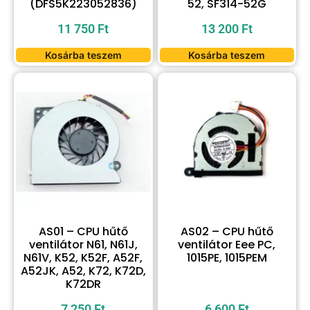
(DFS5K223052836)
52, SF314-52G
11 750
Ft
13 200
Ft
Kosárba teszem
Kosárba teszem
AS01 – CPU hűtő
AS02 – CPU hűtő
ventilátor N61, N61J,
ventilátor Eee PC,
N61V, K52, K52F, A52F,
1015PE, 1015PEM
A52JK, A52, K72, K72D,
K72DR
7 250
Ft
6 600
Ft