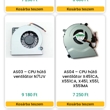
Kosárba teszem
Kosárba teszem
AS03 – CPU hűtő
AS04 – CPU hűtő
ventilátor N71JV
ventilátor X451CA,
X551CA, X451, X551,
X551MA
9 180
Ft
7 250
Ft
Kosárba teszem
Kosárba teszem