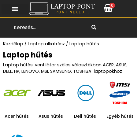
0
Search
Kezdőlap
/
Laptop alkatrész
/ Laptop hűtés
Laptop hűtés
Laptop hűtés, ventilátor széles választékban ACER, ASUS,
DELL, HP, LENOVO, MSI, SAMSUNG, TOSHIBA laptopokhoz
Acer hűtés
Asus hűtés
Dell hűtés
Egyéb hűtés