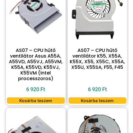
AS07 – CPU hűtő
AS07 – CPU hűtő
ventilátor Asus A55A,
ventilátor K55, X55A,
A55VD, A55VJ, A55VM,
K55X, X55, X55C, X55A,
K55A, K55VD, K55VJ,
X55U, X55SA, F55, F45
K55VM (Intel
processzoros)
6 920
Ft
6 920
Ft
Kosárba teszem
Kosárba teszem