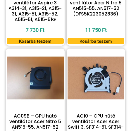
ventilátor Aspire 3
ventilátor Acer Nitro 5
A314-31, A315-21, A315-
AN515-55, AN517-52
31, A315-51, A315-52,
(DFS5K223052836)
A515-51, A515-51G
7 730
Ft
11 750
Ft
Kosárba teszem
Kosárba teszem
AC09B – GPU hűtő
AC10 – CPU hűtő
ventilátor Acer Nitro 5
ventilátor Acer Acer
AN515-55, AN517-52
Swift 3, SF314-51, SF314-