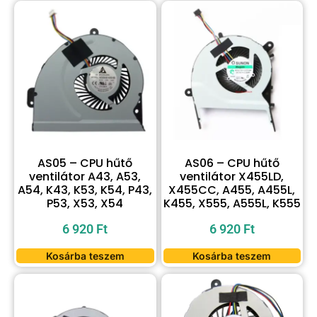
AS05 – CPU hűtő
AS06 – CPU hűtő
ventilátor A43, A53,
ventilátor X455LD,
A54, K43, K53, K54, P43,
X455CC, A455, A455L,
P53, X53, X54
K455, X555, A555L, K555
6 920
Ft
6 920
Ft
Kosárba teszem
Kosárba teszem