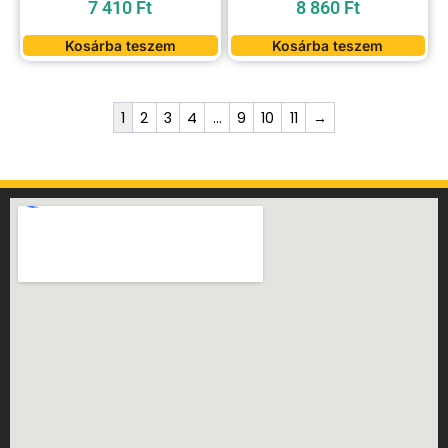
7 410
Ft
8 860
Ft
Kosárba teszem
Kosárba teszem
1
2
3
4
…
9
10
11
→