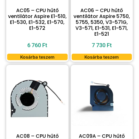
AC05 – CPU hűtő
AC06 – CPU hűtő
ventilátor Aspire E1-510,
ventilátor Aspire 5750,
E1-530, E1-532, E1-570,
5755, 5350, V3-571G,
E1-572
V3-571, E1-531, E1-571,
E1-521
6 760
Ft
7 730
Ft
Kosárba teszem
Kosárba teszem
AC08 – CPU hűtő
AC09A – CPU hűtő