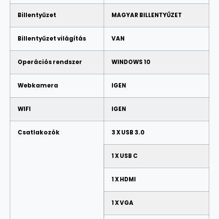
Billentyűzet
MAGYAR BILLENTYŰZET
Billentyűzet világítás
VAN
Operációs rendszer
WINDOWS 10
Webkamera
IGEN
WIFI
IGEN
Csatlakozók
3 X USB 3.0
1 X USB C
1 X HDMI
1 X VGA