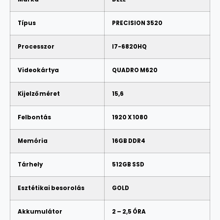
Típus
PRECISION 3520
Processzor
I7-6820HQ
Videokártya
QUADRO M620
Kijelző méret
15,6
Felbontás
1920 X 1080
Memória
16GB DDR4
Tárhely
512GB SSD
Esztétikai besorolás
GOLD
Akkumulátor
2 – 2,5 ÓRA