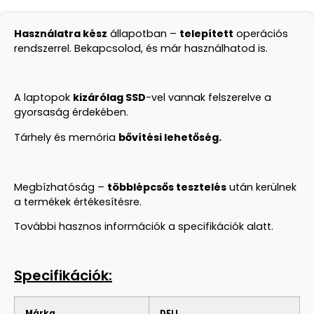
Használatra kész
állapotban –
telepített
operációs
rendszerrel. Bekapcsolod, és már használhatod is.
A laptopok
kizárólag SSD
-vel vannak felszerelve a
gyorsaság érdekében.
Tárhely és memória
bővítési lehetőség.
Megbízhatóság –
többlépcsős tesztelés
után kerülnek
a termékek értékesítésre.
További hasznos információk a specifikációk alatt.
Specifikációk:
Márka
DELL