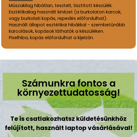
Műszakilag hibátlan, tesztelt, tisztított készülék.
Esztétikailag használt kinézet (a burkolaton karcok,
vagy burkolati kopás, repedés előfordulhat).
Használt állapot esztétikai hibákkal - szembetűnőbb
karcolások, kopások láthatók a készüléken.
Pixelhiba, kopás előfordulhat a kijelzőn.
Számunkra fontos a
környezettudatosság!
Te is csatlakozhatsz küldetésünkhöz
felújított, használt laptop vásárlásával!