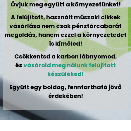
Óvjuk meg együtt a környezetünket!
A felújított, használt műszaki cikkek
vásárlása nem csak pénztárcabarát
megoldás, hanem ezzel a környezetedet
is kíméled!
Csökkentsd a karbon lábnyomod,
és
vásárold meg nálunk felújított
készüléked!
Együtt egy boldog, fenntartható jövő
érdekében!